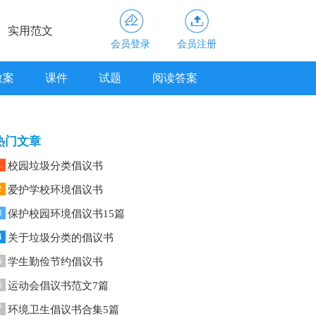
实用范文
会员登录
会员注册
教案
课件
试题
阅读答案
热门文章
1
校园垃圾分类倡议书
2
爱护学校环境倡议书
3
保护校园环境倡议书15篇
4
关于垃圾分类的倡议书
5
学生勤俭节约倡议书
6
运动会倡议书范文7篇
7
环境卫生倡议书合集5篇