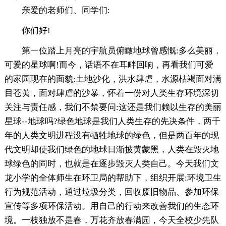
亲爱的老师们、同学们:
你们好!
第一位踏上月亮的宇航员俯瞰地球曾感慨:多么美丽，
可爱的星球啊!而今，话语不在耳畔回响，再看我们可爱
的家园现在的面貌:土地沙化，洪水肆虐，水源枯竭面对满
目苍荑，面对肆虐的沙暴，怀着一份对人类生存环境深切
关注与责任感，我们不禁要问:这还是我们赖以生存的美丽
星球--地球吗?绿色地球是我们人类生存的先决条件，两千
年的人类文明进程没有牺牲地球的绿色，但是两百年的现
代文明却使我们绿色的地球日渐披黄蒙黑，人类在毁灭地
球绿色的同时，也就是在逐步毁灭人类自己。今天我们文
龙小学的全体师生在环卫局的帮助下，组织开展:环境卫生
行为规范活动，通过垃圾分类，回收废旧物品、参加环保
宣传等多项环保活动。用自己的行动来改善我们的生态环
境。一枝独放不是春，万花齐放春满园，今天全校少先队