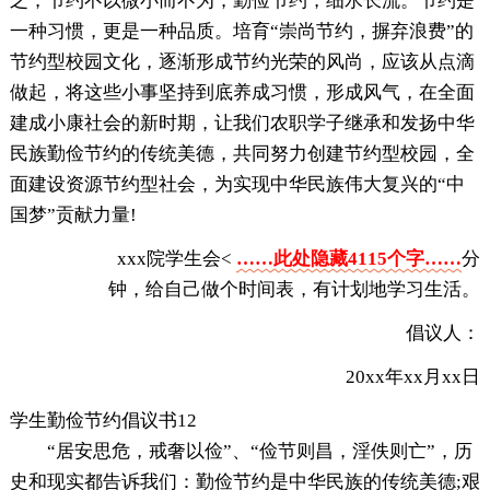
之，节约不以微小而不为，勤俭节约，细水长流。节约是
一种习惯，更是一种品质。培育“崇尚节约，摒弃浪费”的
节约型校园文化，逐渐形成节约光荣的风尚，应该从点滴
做起，将这些小事坚持到底养成习惯，形成风气，在全面
建成小康社会的新时期，让我们农职学子继承和发扬中华
民族勤俭节约的传统美德，共同努力创建节约型校园，全
面建设资源节约型社会，为实现中华民族伟大复兴的“中
国梦”贡献力量!
xxx院学生会<
……此处隐藏4115个字……
分
钟，给自己做个时间表，有计划地学习生活。
倡议人：
20xx年xx月xx日
学生勤俭节约倡议书12
“居安思危，戒奢以俭”、“俭节则昌，淫佚则亡”，历
史和现实都告诉我们：勤俭节约是中华民族的传统美德;艰