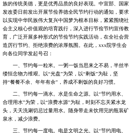
族的传统美德，更是优秀品质的良好表现。中宣部、国家
发改委日前发出开展节俭养德全民节约行动的通知，要求
以实现中华民族伟大复兴中国梦为根本目标，紧紧围绕社
会主义核心价值观的培育践行，深入进行节俭节约宣传教
育，广泛开展多种形式的节俭节约实践活动，在全社会营
造厉行节约、拒绝浪费的浓厚氛围。在此，xxx院学生会
向各位同学发起号召：
一、节约每一粒米。一粥一饭当思来之不易，半丝半
缕恒念物力维艰。以“光盘”为荣，以“剩饭”为耻，坚
持“餐餐不余、年年有余”，养成不剩饭的良好习惯。
二、节约每一滴水。水是生命之源。以“节约用水、
合理用水”为荣，以“浪费水源”为耻，时刻不忘关紧水龙
头，天天洗涮切忌过量用水。随身带走未饮用完的瓶装矿
泉水，减少浪费。
三、节约每一度电。电是文明之光。以“节约用电、