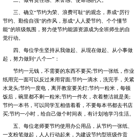
二、做有责任感、荣誉感、使命感的人。
三、确立“节约为荣、浪费可耻”的观念，养成“厉行
节约、勤俭自强”的作风，形成“人人爱节约、个个懂节
能”的班级氛围，努力使节约能源资源成为全班师生的自
觉行动。
四、每位学生坚持从我做起、从现在做起、从小事做
起，努力做到“八个一”：
节约一元钱，不需要的东西不要买;节约一张纸，作业
纸用完一面可以反过来用背面;节约一滴水，洗完手，关紧
水龙头;节约一度电，离开教室要关灯;节约一粒米，每顿
饭后，碗里都不剩一粒米;节约一件衣，衣着整洁就是美;
节约一本书，可以同学互相借着看，不要每本书都去书店
买;节约一小时，给自己做个时间表，有计划地学习生活。
五、每位老师要节约使用办公用品，从节约一张纸、
一支粉笔做起，人人行动起来，为建设节约型班级作贡