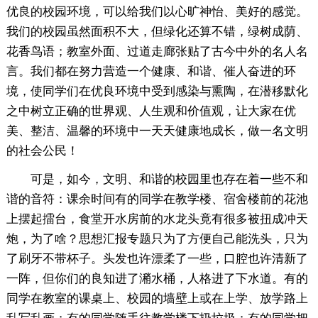
优良的校园环境，可以给我们以心旷神怡、美好的感觉。
我们的校园虽然面积不大，但绿化还算不错，绿树成荫、
花香鸟语；教室外面、过道走廊张贴了古今中外的名人名
言。我们都在努力营造一个健康、和谐、催人奋进的环
境，使同学们在优良环境中受到感染与熏陶，在潜移默化
之中树立正确的世界观、人生观和价值观，让大家在优
美、整洁、温馨的环境中一天天健康地成长，做一名文明
的社会公民！
可是，如今，文明、和谐的校园里也存在着一些不和
谐的音符：课余时间有的同学在教学楼、宿舍楼前的花池
上摆起擂台，食堂开水房前的水龙头竟有很多被扭成冲天
炮，为了啥？思想汇报专题只为了方便自己能洗头，只为
了刷牙不带杯子。头发也许漂柔了一些，口腔也许清新了
一阵，但你们的良知进了潲水桶，人格进了下水道。有的
同学在教室的课桌上、校园的墙壁上或在上学、放学路上