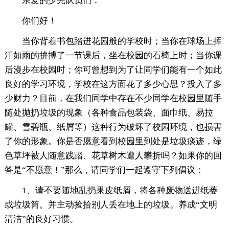
亲爱的少先队员们：
你们好！
当你背着书包踏进花园般的学校时；当你在球场上挥
汗如雨的拚搏了一节课后，坐在校园的石椅上时；当你课
后漫步在校园时；你可曾想到为了让同学们能有一个如此
良好的学习环境，学校在这方面花了多少心思？投入了多
少财力？目前，在我们同学中存在不少同学在校园里随手
随处抛扔垃圾的现象（各种食品包装袋、面巾纸、易拉
罐、雪碧瓶、纸屑等）这种行为破坏了校园环境，也损害
了你的形象。你是否愿意看到校园里到处是垃圾痰迹，绿
色草坪被人随意践踏、花草树木遭人攀折吗？如果你的回
答是“不愿意！”那么，请同学们一起遵守下列倡议：
1、请不要随地乱扔果皮纸屑，将各种废物送进纸蒌
或垃圾筒。并主动捡拾别人丢在地上的垃圾。养成“文明
清洁”的良好习惯。