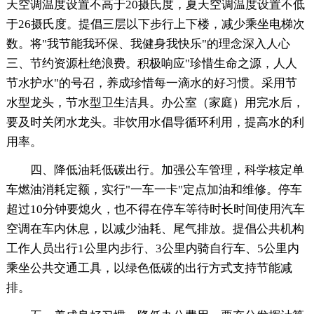
天空调温度设置不高于20摄氏度，夏天空调温度设置不低
于26摄氏度。提倡三层以下步行上下楼，减少乘坐电梯次
数。将"我节能我环保、我健身我快乐"的理念深入人心
三、节约资源杜绝浪费。积极响应"珍惜生命之源，人人
节水护水"的号召，养成珍惜每一滴水的好习惯。采用节
水型龙头，节水型卫生洁具。办公室（家庭）用完水后，
要及时关闭水龙头。非饮用水倡导循环利用，提高水的利
用率。
四、降低油耗低碳出行。加强公车管理，科学核定单
车燃油消耗定额，实行"一车一卡"定点加油和维修。停车
超过10分钟要熄火，也不得在停车等待时长时间使用汽车
空调在车内休息，以减少油耗、尾气排放。提倡公共机构
工作人员出行1公里内步行、3公里内骑自行车、5公里内
乘坐公共交通工具，以绿色低碳的出行方式支持节能减
排。