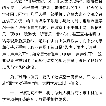
古人云：“非学无以广才，非志无以成学”。随着社会
的发展，手机已走进了校园，走进你我的生活。如今的大
学校园，同学们几乎人手一部手机，这给大家的交流交往
提供了方便、给生活增添了乐趣，与此同时，也给课堂学
习带来了许多负面的影响。在课堂上用手机上网、短信聊
天、玩QQ、玩游戏、听音乐、看小说，甚至直接接听电
话等现象愈演愈烈。老师在讲台上认真授课，而不少同学
却低头玩手机，心不在焉！昔日是“风声，雨声，读书
声，声声入耳”，如今是“短信声，QQ声，声声刺耳”，这
些现象严重影响了同学们课堂的学习质量，破坏了良好的
班风与学风的建设。
为了对自己负责，更为了还课堂一份神圣。在此，我
就“课堂拒绝手机”向广大同学发出以下倡议：
一、上课期间不带手机，做到人机分离；带手机的同
学主动关闭或静音，放置手机收纳袋。