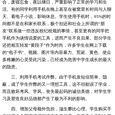
合，废寝忘食，夜以继日，严重影响了正常的学习和生
活。有的同学利用手机在晚上甚至在被窝里长时间与人聊
天、看电子小说，影响休息。学生使用手机时，95%的时
间都不是在和家长联系，极个别还和社会上所谓的“朋
友”联系做一些违反校纪校规的事情，甚至更有的同学把
手机作为谈情说爱的工具，进而产生不良后果。部分学生
还把相互转发“黄段子”作为时尚，许多学生在网上下载
的“电子书”、视频、图片等内容暴力、荒诞、黄色、使众
多稚嫩的心灵受此污染，己经成为危害中学生成长的最大
的隐患。
三、利用手机考试作弊。由于手机发短信简单、隐
蔽，成了学生作弊的又一理想工具，这不但贻误了学业，
而且败坏考风、学风，丧失最起码的诚信美德，对学生学
习及塑造良好品德都产生了极为不利的影响。
四、增加父母额外负担，滋生攀比心理。学生购买手