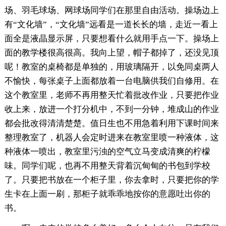
场、羽毛球场、网球场同学们在那里自由活动。操场边上
有“文化墙”，“文化墙”远看是一道长长的墙，走近一看上
面全是液晶显示屏，只要想看什么就用手点一下。操场上
面的教学楼很高很高。我向上望，帽子都掉了，还没见顶
呢！教室的桌椅都是单独的，用玻璃隔开，以免同桌两人
不愉快，每张桌子上面都放着一台电脑供我们自修用。在
这个教室里，老师不再用整天忙着批改作业，只要把作业
收上来，放进一个打分机中，不到一分钟，堆成山的作业
都会批改得清清楚楚。值日生也不用急着利用下课时间来
整理教室了，机器人会定时进来在教室里喷一种液体，这
种液体一喷出，教室里污浊的空气立马变成清爽的柠檬
味。同学们呢，也再不用整天背着沉甸甸的书包到学校
了。只要把书放在一个柜子里，你去拿时，只要把你的学
生卡在上面一刷，那柜子就乖乖地按你的意愿吐出你的
书。