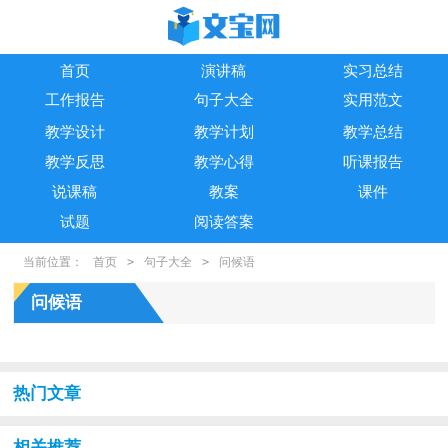
首页
演讲稿
实习总结
工作报告
句子大全
实用范文
教学设计
教学计划
教学总结
教学反思
教学心得
听课报告
说课稿
教案
课件
试题
阅读答案
当前位置：
首页
>
句子大全
>
问候语
问候语
热门文章
相关推荐