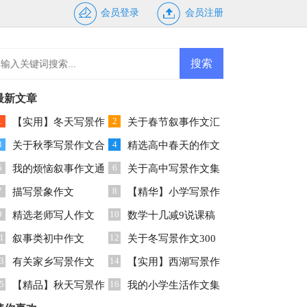
会员登录
会员注册
最新文章
1
2
【实用】冬天写景作
关于春节叙事作文汇
3
4
文300字三篇
关于秋季写景作文合
编九篇
精选高中春天的作文
5
6
集十篇
我的烦恼叙事作文通
锦集八篇
关于高中写景作文集
7
8
用15篇
描写景象作文
合八篇
【精华】小学写景作
9
10
精选老师写人作文
文600字三篇
数学十几减9说课稿
1
12
400字合集8篇
叙事类初中作文
关于冬写景作文300
3
14
有关家乡写景作文
字三篇
【实用】西湖写景作
5
16
300字5篇
【精品】秋天写景作
文七篇
我的小学生活作文集