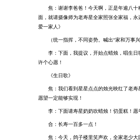
焦：谢谢李爸爸！今天啊，正是年逾八十
面，就请摄像师为老寿星全家照张全家福，永
爱一家人》
（统一指挥，不同姿势。喊出“家和万事兴
李：下面，我提议，开始点蜡烛，唱生日
许个心愿！
《生日歌》
焦：我们看到星星点点的烛光映红了老寿
愿望一定能够实现！
李：下面请寿星奶奶吹蜡烛！切蛋糕！愿
合：长寿一百多一点！
焦：今天，鸽子楼里笑声欢，全家老少大