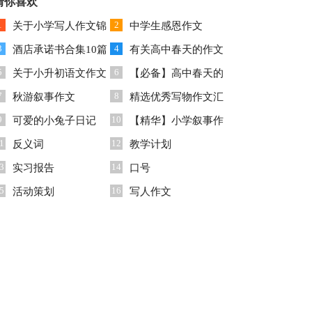
文七篇
猜你喜欢
合15篇
1
2
关于小学写人作文锦
中学生感恩作文
3
4
集5篇
酒店承诺书合集10篇
有关高中春天的作文
5
6
关于小升初语文作文
400字三篇
【必备】高中春天的
7
8
秋游叙事作文
作文四篇
精选优秀写物作文汇
9
10
可爱的小兔子日记
总七篇
【精华】小学叙事作
1
12
反义词
文汇编六篇
教学计划
3
14
实习报告
口号
5
16
活动策划
写人作文