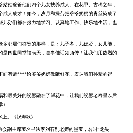
爷姑姑爸爸他们四个儿女扶养成人。在花甲、古稀之年，
个成人成才！如今，岁月和操劳把爷爷奶奶的青丝染成了
些儿孙们都在努力地学习、认真地工作、快乐地生活，也
老乡邻居们称赞的那样，是：儿子孝，儿媳贤，女儿能，
的是四世同堂福满天，喜事佳话频频传！让我们用热烈的
面有请****给爷爷奶奶敬献鲜花，表达我们孙辈的祝
福和最美好的祝愿融在了鲜花中，让我们祝愿老寿星以后
掌）
字上。《祝寿歌》
协会副主席著名书法家刘石刚老师的墨宝，名叫“龙头