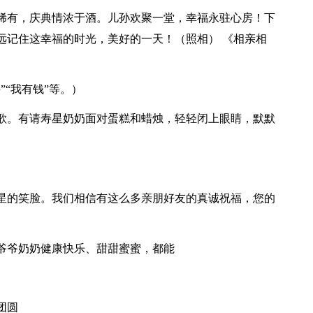
稀有，庆典情浓于酒。儿孙欢聚一堂，幸福永驻心房！下
远记住这幸福的时光，美好的一天！（照相） 《相亲相
”“我有钱”等。）
歌。有请寿星奶奶面对蛋糕和蜡烛，轻轻闭上眼睛，默默
星的笑脸。我们相信有这么多亲朋好友的真诚祝福，您的
爷爷奶奶健康快乐、甜甜蜜蜜，都能
团圆