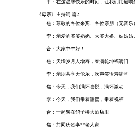
甲：在这温馨快乐的时刻，让我们用最响
《母亲》主持词 篇2
焦：尊敬的各位来宾、各位亲朋（无音乐
李：亲爱的爷爷奶奶、大爷大娘、姑姑姑
合：大家中午好！
焦：天增岁月人增寿，春满乾坤福满门
李：亲朋共享天伦乐，欢声笑语寿满堂
焦：今天，我们满怀喜悦，满怀激动
李：今天，我们带着甜蜜，带着祝福
合：一起聚在鸽子楼大酒店里
焦：共同庆贺李**老人家