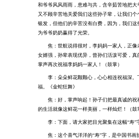
和爷爷风风雨雨，患难与共，含辛茹苦地把大
又不顾辛苦地关爱我们这些孙子辈，让我们个
银发，但他们的辛苦没有白费，因为，我们这
为爷爷奶奶赢得了光荣。
焦：世航说得很对，李妈妈一家人，正像
女婿强，孙辈表现优异，曾孙们活泼可爱，真
掌声再次祝福李妈妈一家人！（鼓掌）
李：朵朵鲜花颗颗心，心心相连祝福深。下
福。《金蛇狂舞》
焦：好，掌声响起！孙子们把最真诚的祝
的生活就像这鲜花一样美丽，一样灿烂！（鼓
李：下面，请大家把目光聚集在这幅“寿”
焦：这个喜气洋洋的“寿”字，是中国书画