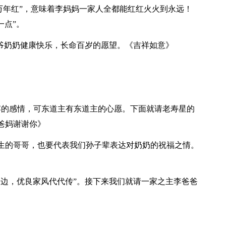
“万年红”，意味着李妈妈一家人全都能红红火火到永远！
一点”。
爷爷奶奶健康快乐，长命百岁的愿望。《吉祥如意》
宾的感情，可东道主有东道主的心愿。下面就请老寿星的
爸妈谢谢你》
生的哥哥，也要代表我们孙子辈表达对奶奶的祝福之情。
身边，优良家风代代传”。接下来我们就请一家之主李爸爸