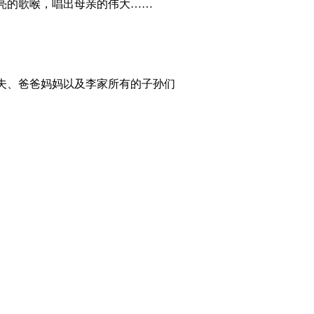
亮的歌喉，唱出母亲的伟大……
）
夫、爸爸妈妈以及李家所有的子孙们